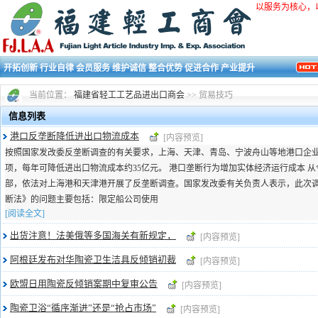
以服务为核心，
开拓创新 行业自律 会员服务 维护诚信 整合优势 促进合作 产业提升
当前位置：
福建省轻工工艺品进出口商会
>> 贸易技巧
信息列表
港口反垄断降低进出口物流成本
[内容预览]
按照国家发改委反垄断调查的有关要求，上海、天津、青岛、宁波舟山等地港口企
项，每年可降低进出口物流成本约35亿元。 港口垄断行为增加实体经济运行成本 
部，依法对上海港和天津港开展了反垄断调查。国家发改委有关负责人表示，此次
断法》的问题主要包括：限定船公司使用
[阅读全文]
出货注意！法美俄等多国海关有新规定，
[内容预览]
阿根廷发布对华陶瓷卫生洁具反倾销初裁
[内容预览]
欧盟日用陶瓷反倾销案期中复审公告
[内容预览]
陶瓷卫浴“循序渐进”还是“抢占市场”
[内容预览]