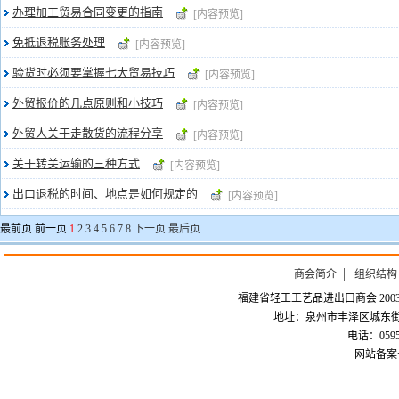
办理加工贸易合同变更的指南
[内容预览]
免抵退税账务处理
[内容预览]
验货时必须要掌握七大贸易技巧
[内容预览]
外贸报价的几点原则和小技巧
[内容预览]
外贸人关于走散货的流程分享
[内容预览]
关于转关运输的三种方式
[内容预览]
出口退税的时间、地点是如何规定的
[内容预览]
最前页 前一页
1
2
3
4
5
6
7
8
下一页
最后页
商会简介
组织结构
福建省轻工工艺品进出口商会 2003-
地址：泉州市丰泽区城东街道
电话：0595-226
网站备案