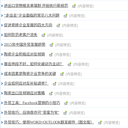
进出口货物报关单填制 开始执行新规范
[内容预览]
“走出去”企业面临的常见八大问题
[内容预览]
促进瓷砖企业发展的四大方向
[内容预览]
如何防范老客户流失
[内容预览]
2015年中国外贸发展趋势
[内容预览]
陶瓷企业积极应对反倾销
[内容预览]
展会地段不好，如何化被动为主动？
[内容预览]
成本因素是陶瓷企业竞争的关键
[内容预览]
企业如何应对反补贴调查？
[内容预览]
陶瓷出口反倾销应对策略
[内容预览]
外贸工具：Facebook营销的小技巧
[内容预览]
外贸技巧：旧询盘亦可“变废为宝"
[内容预览]
外贸技巧：使用WORD+OUTLOOK群发邮件（图文版）
[内容预览]