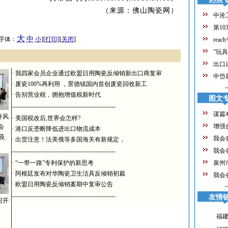
来源：佛山陶瓷网）
中沧
第10
大
中
 [字体：
小
][
打印
][
关闭
]
reac
”玩
出口
·
我四家会员企业通过欧盟日用陶瓷反倾销新出口商复审
中岱
·
废瓷100%再利用 ，景德镇国内首创废瓷回收新工
-
·
告别营业税，拥抱增值税新时代
图文
---------------------------------------------------
谋篇
升风
·
美国税改后,世界会怎样?
增强
会
·
港口反垄断降低进出口物流成本
及
我会
·
出货注意！法美俄等多国海关有新规定，
我会
---------------------------------------------------
经
·
“一带一路”专利保护的新思考
泉州
·
阿根廷发布对华陶瓷卫生洁具反倾销初裁
我会
业
·
欧盟日用陶瓷反倾销案期中复审公告
-
年
---------------------------------------------------
友情
召开
福