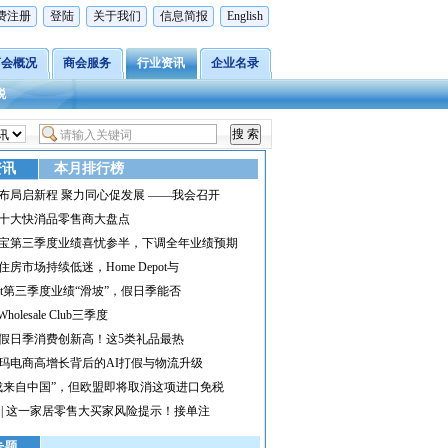
费注册
登陆
关于我们
信息简报
English
商会概况
商会服务
行业资讯
企业名录
税
资讯
本月排行榜
布局启新程 聚力同心促发展 ——我会召开
十大快消品零售商大盘点
宝第三季度业绩喜忧参半，下调全年业绩预期
住房市场持续低迷，Home Depot与
rget第三季度业绩“滑坡”，假日季能否
 Wholesale Club三季度
假日季消费创新高！这5类礼品最热
玛电商高增长背后的AI打假与物流升级
成来自中国”，但欧盟即将取消这项进口免税
 | 这一家居零售大买家风险提示！接单注
专题