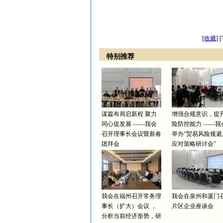
（
[
收藏
]
特别推荐
谋篇布局启新程 聚力
增强合规意识，提
同心促发展 ——我会
险防控能力 ——我
召开理事长会议暨新春
举办“贸易风险规避
团拜会
应对策略研讨会”
我会在福州召开常务理
我会在泉州和厦门
事长（扩大）会议 ，
片区企业座谈会
分析当前经济形势，研