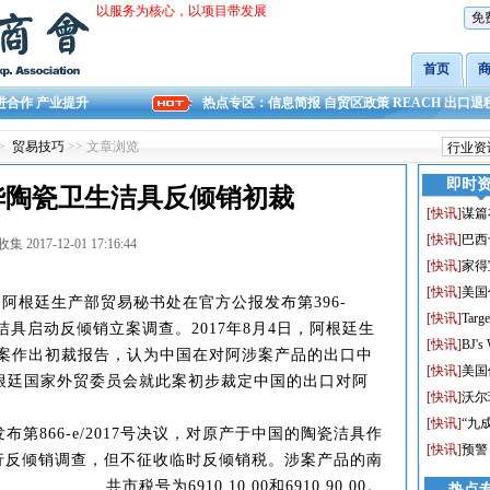
以服务为核心，以项目带发展
免
首页
进合作 产业提升
热点专区：
信息简报
自贸区政策
REACH
出口退
>
贸易技巧
>> 文章浏览
即时
华陶瓷卫生洁具反倾销初裁
[
快讯
]
谋篇
[
快讯
]
巴西
 2017-12-01 17:16:44
[
快讯
]
家得
[
快讯
]
美国
，阿根廷生产部贸易秘书处在官方公报发布第396-
[
快讯
]
Ta
瓷洁具启动反倾销立案调查。2017年8月4日，阿根廷生
[
快讯
]
BJ's
案作出初裁报告，认为中国在对阿涉案产品的出口中
[
快讯
]
美国
，阿根廷国家外贸委员会就此案初步裁定中国的出口对阿
[
快讯
]
沃尔
[
快讯
]
“九
发布第866-e/2017号决议，对原产于中国的陶瓷洁具作
[
快讯
]
预警
行反倾销调查，但不征收临时反倾销税。涉案产品的南
共市税号为6910.10.00和6910.90.00。
热点