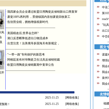
中沧
·
我四家会员企业通过欧盟日用陶瓷反倾销新出口商复审
第10
·
废瓷100%再利用 ，景德镇国内首创废瓷回收新工
reac
·
告别营业税，拥抱增值税新时代
”玩
---------------------------------------------------
出口
升风
·
美国税改后,世界会怎样?
中岱
会
·
港口反垄断降低进出口物流成本
-
及
·
出货注意！法美俄等多国海关有新规定，
图文
---------------------------------------------------
·
“一带一路”专利保护的新思考
谋篇
·
阿根廷发布对华陶瓷卫生洁具反倾销初裁
增强
·
欧盟日用陶瓷反倾销案期中复审公告
我会
---------------------------------------------------
我会
召开
经
泉州
我会
业
-
年
友情
2025-11-25
[网络收集]
福
2025-11-25
[网络收集]
绩预期！