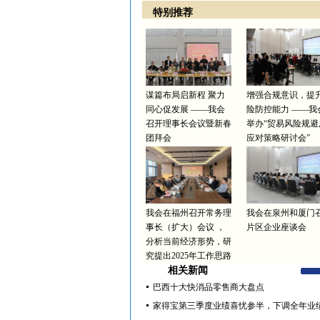
特别推荐
谋篇布局启新程 聚力
增强合规意识，提
同心促发展 ——我会
险防控能力 ——我
召开理事长会议暨新春
举办“贸易风险规避
团拜会
应对策略研讨会”
我会在福州召开常务理
我会在泉州和厦门
事长（扩大）会议 ，
片区企业座谈会
分析当前经济形势，研
究提出2025年工作思路
相关新闻
巴西十大快消品零售商大盘点
家得宝第三季度业绩喜忧参半，下调全年业