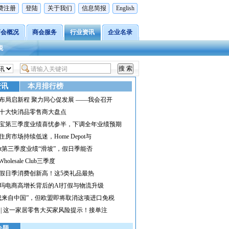
费注册
登陆
关于我们
信息简报
English
商会概况
商会服务
行业资讯
企业名录
税
资讯
本月排行榜
布局启新程 聚力同心促发展 ——我会召开
十大快消品零售商大盘点
宝第三季度业绩喜忧参半，下调全年业绩预期
住房市场持续低迷，Home Depot与
rget第三季度业绩“滑坡”，假日季能否
 Wholesale Club三季度
假日季消费创新高！这5类礼品最热
玛电商高增长背后的AI打假与物流升级
成来自中国”，但欧盟即将取消这项进口免税
 | 这一家居零售大买家风险提示！接单注
专题