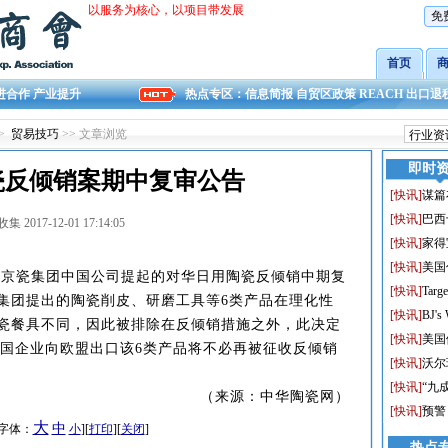
以服务为核心，以项目带发展
免
首页
进合作 产业提升
热点专区：
信息简报
自贸区政策
REACH
出口退
>
贸易技巧
>> 文章浏览
即时
瓷反倾销案期中复审公告
[
快讯
]
谋篇
[
快讯
]
巴西
 2017-12-01 17:14:05
[
快讯
]
家得
[
快讯
]
美国
京瓷集团中国公司提起的对华日用陶瓷反倾销中期复
[
快讯
]
Ta
集团提出的陶瓷削皮、研磨工具等6类产品在理化性
[
快讯
]
BJ's
瓷餐具不同，因此被排除在反倾销措施之外，此决定
[
快讯
]
美国
后全国企业向欧盟出口该6类产品将不必再被征收反倾销
[
快讯
]
沃尔
[
快讯
]
“九
（来源：中华陶瓷网）
[
快讯
]
预警
大
中
 [字体：
小
][
打印
][
关闭
]
热点