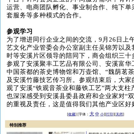
运营、电商团队孵化、事业制合作、纯下单
套服务等多种模式的合作。
参观学习
为了增进同行企业之间的交流，
9月26日
艺文化产业管委会办公室副主任吴锦芳以及
时等安溪片区领导的陪同下，商会组织三十
参观了安溪聚丰工艺品有限公司、安溪富华
中国茶都的茶史博物馆和万壶馆、“魏荫茗茶
及安溪竹藤技艺传习所。参观结束后，大家
观了
安溪
“铁观音茶业和藤铁工艺”两大支柱
也深深感受到安溪县委县政府和企业家对“双
的重视及责任，这是值得我们其他产业区好
大
中
[
收藏
] [字体：
小
][
打印
][
关闭
]
特别推荐