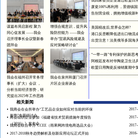
·
我四家会员企业通过欧盟日
·
废瓷100%再利用 ，景德镇
·
告别营业税，拥抱增值税新
---------------------------------------
谋篇布局启新程 聚力
增强合规意识，提升风
·
美国税改后,世界会怎样?
同心促发展 ——我会
险防控能力 ——我会
·
港口反垄断降低进出口物流
召开理事长会议暨新春
举办“贸易风险规避及
·
出货注意！法美俄等多国海
团拜会
应对策略研讨会”
---------------------------------------
·
“一带一路”专利保护的新思
·
阿根廷发布对华陶瓷卫生洁
·
欧盟日用陶瓷反倾销案期中
---------------------------------------
我会在福州召开常务理
我会在泉州和厦门召开
事长（扩大）会议 ，
片区企业座谈会
分析当前经济形势，研
究提出2025年工作思路
相关新闻
2017-
我商会在会所举办“工艺品企业如何应对当前的环保
形势”专题研讨会
2017-
商会组织企业参加《福建省技术贸易措施年度报告
（2016）》发布会
2017-
我商会联合举办“CCEE（雨果网跨境电商选品大会）
2016-
2017-2018秋冬趋势解析及创新应用论坛正式开始