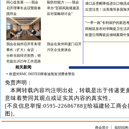
同心促发展 ——我会
险防控能力 ——我会
·
港口反垄断降低进出口物流
召开理事长会议暨新春
举办“贸易风险规避及
·
出货注意！法美俄等多国海
团拜会
应对策略研讨会”
---------------------------------------
·
“一带一路”专利保护的新思
·
阿根廷发布对华陶瓷卫生洁
·
欧盟日用陶瓷反倾销案期中
---------------------------------------
我会在福州召开常务理
我会在泉州和厦门召开
事长（扩大）会议 ，
片区企业座谈会
分析当前经济形势，研
究提出2025年工作思路
相关新闻
欧盟对RMC IMITED牌泰迪熊发消费者警告
免责声明：
本网转载内容均注明出处，转载是出于传递更
意味着赞同其观点或证实其内容的真实性。
[不良信息举报:0595-22686788][给福建轻工商
图]。
商会简介
组织结构