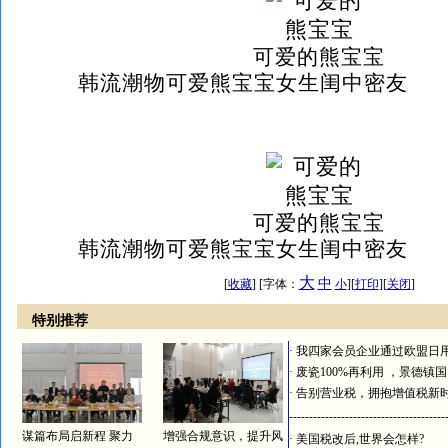
可爱的熊宝宝
韩流潮物可爱熊宝宝女生闺中密友
可爱的熊宝宝
韩流潮物可爱熊宝宝女生闺中密友
大
中
[
收藏
] [字体：
小
][
打印
][
关闭
]
特别推荐
·
我四家会员企业通过欧盟日
·
废瓷100%再利用 ，景德镇
·
告别营业税，拥抱增值税新
---------------------------------------
谋篇布局启新程 聚力
增强合规意识，提升风
·
美国税改后,世界会怎样?