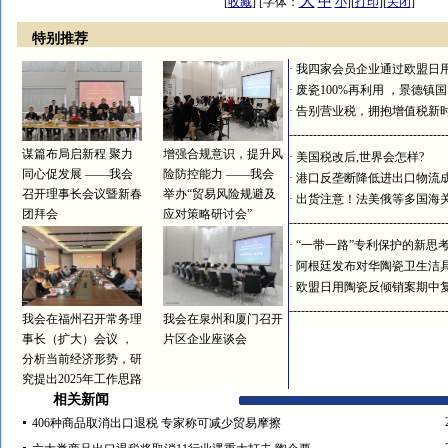
大
中
[
收藏
] [字体：
小
][
打印
][
关闭
]
特别推荐
·
我四家会员企业通过欧盟日
·
废瓷100%再利用 ，景德镇
·
告别营业税，拥抱增值税新
---------------------------------------
谋篇布局启新程 聚力
增强合规意识，提升风
·
美国税改后,世界会怎样?
同心促发展 ——我会
险防控能力 ——我会
·
港口反垄断降低进出口物流
召开理事长会议暨新春
举办“贸易风险规避及
·
出货注意！法美俄等多国海
团拜会
应对策略研讨会”
---------------------------------------
·
“一带一路”专利保护的新思
·
阿根廷发布对华陶瓷卫生洁
·
欧盟日用陶瓷反倾销案期中
---------------------------------------
我会在福州召开常务理
我会在泉州和厦门召开
事长（扩大）会议 ，
片区企业座谈会
分析当前经济形势，研
究提出2025年工作思路
相关新闻
406种商品取消出口退税 专家称可减少贸易摩擦