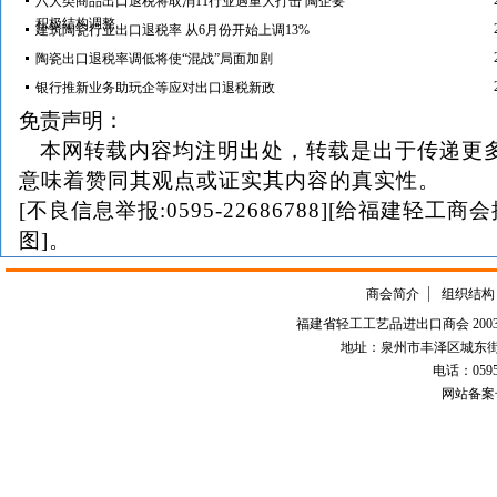
六大类商品出口退税将取消11行业遇重大打击 陶企要
积极结构调整
建筑陶瓷行业出口退税率 从6月份开始上调13%
陶瓷出口退税率调低将使“混战”局面加剧
银行推新业务助玩企等应对出口退税新政
免责声明：
本网转载内容均注明出处，转载是出于传递更
意味着赞同其观点或证实其内容的真实性。
[不良信息举报:0595-22686788][给福建轻工商
图]。
商会简介
组织结构
福建省轻工工艺品进出口商会 2003-
地址：泉州市丰泽区城东街道
电话：0595-226
网站备案