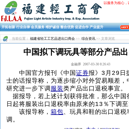
以服务为核心，
开拓创新 行业自律 会员服务 维护诚信 整合优势 促进合作 产业提升
当前位置：
福建省轻工工艺品进出口商会
>>
综合资讯
>> 文章浏览
中国拟下调玩具等部分产品出
金融界 2007-03-30 8:26:43
中国官方报刊《中国
证券
报》3月29
士的话报导称，为逐步缩小对外贸易顺差，
研究进一步下调
服装
类产品出口退税事宜。
据报导，若上述计划获得批准，那么中国很
日起将服装出口退税率由原来的13％下调至
该报导称，
箱包
、玩具和鞋的出口退税
调。