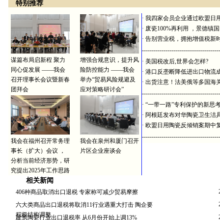
特别推荐
·
我四家会员企业通过欧盟日
·
废瓷100%再利用 ，景德镇
·
告别营业税，拥抱增值税新
---------------------------------------
谋篇布局启新程 聚力
增强合规意识，提升风
·
美国税改后,世界会怎样?
同心促发展 ——我会
险防控能力 ——我会
·
港口反垄断降低进出口物流
召开理事长会议暨新春
举办“贸易风险规避及
·
出货注意！法美俄等多国海
团拜会
应对策略研讨会”
---------------------------------------
·
“一带一路”专利保护的新思
·
阿根廷发布对华陶瓷卫生洁
·
欧盟日用陶瓷反倾销案期中
---------------------------------------
我会在福州召开常务理
我会在泉州和厦门召开
事长（扩大）会议 ，
片区企业座谈会
分析当前经济形势，研
究提出2025年工作思路
相关新闻
406种商品取消出口退税 专家称可减少贸易摩擦
六大类商品出口退税将取消11行业遇重大打击 陶企要
积极结构调整
建筑陶瓷行业出口退税率 从6月份开始上调13%