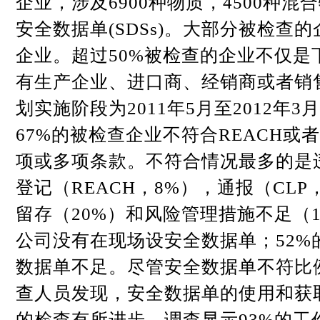
企业，涉及
6900
种物质，
4500
种混合
安全数据单
(SDSs)
。大部分被检查的
企业。超过
50%
被检查的企业不仅是
有生产企业、进口商、经销商或者销
划实施阶段为
2011
年
5
月至
2012
年
3
月
67%
的被检查企业不符合
REACH
或者
项或多项条款。不符合情况最多的是
登记（
REACH
，
8%
），通报（
CLP
留存（
20%
）和风险管理措施不足（
公司没有在现场设安全数据单；
52%
数据单不足。尽管安全数据单不符比
查人员发现，安全数据单的使用和获
的检查有所进步。调查显示
93%
的工