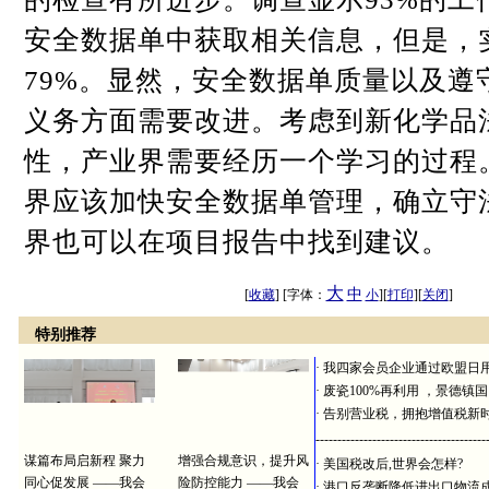
安全数据单中获取相关信息，但是，
79%
。显然，安全数据单质量以及遵
义务方面需要改进。考虑到新化学品
性，产业界需要经历一个学习的过程
界应该加快安全数据单管理，确立守
界也可以在项目报告中找到建议。
大
中
[
收藏
] [字体：
小
][
打印
][
关闭
]
特别推荐
·
我四家会员企业通过欧盟日
·
废瓷100%再利用 ，景德镇
·
告别营业税，拥抱增值税新
---------------------------------------
谋篇布局启新程 聚力
增强合规意识，提升风
·
美国税改后,世界会怎样?
同心促发展 ——我会
险防控能力 ——我会
·
港口反垄断降低进出口物流