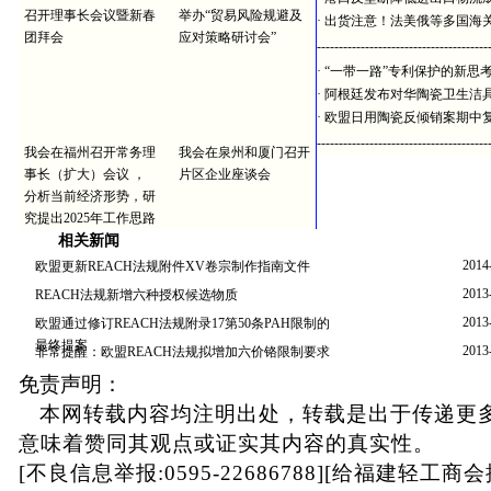
召开理事长会议暨新春
举办“贸易风险规避及
·
出货注意！法美俄等多国海
团拜会
应对策略研讨会”
---------------------------------------
·
“一带一路”专利保护的新思
·
阿根廷发布对华陶瓷卫生洁
·
欧盟日用陶瓷反倾销案期中
---------------------------------------
我会在福州召开常务理
我会在泉州和厦门召开
事长（扩大）会议 ，
片区企业座谈会
分析当前经济形势，研
究提出2025年工作思路
相关新闻
2014
欧盟更新REACH法规附件XV卷宗制作指南文件
2013
REACH法规新增六种授权候选物质
2013
欧盟通过修订REACH法规附录17第50条PAH限制的
最终提案
2013
非常提醒：欧盟REACH法规拟增加六价铬限制要求
免责声明：
本网转载内容均注明出处，转载是出于传递更
意味着赞同其观点或证实其内容的真实性。
[不良信息举报:0595-22686788][给福建轻工商