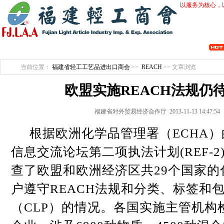
以服务为核心，
开拓创新 行业自律 会员服务 维护诚信 整合优势 促进合作 产业提升
当前位置：
福建省轻工工艺品进出口商会
>>
REACH
>> 文章浏览
欧盟实施REACH法规仍
福建省对外贸易经济合作厅 2013-11-13 14:47:5
根据欧洲化学品管理署（
ECHA
）
信息交流论坛第二项执法计划
(REF-2
查了欧盟和欧洲经济区共
29
个国家的
户遵守
REACH
法规和分类、标签和
（
CLP
）的情况。各国实施主管机构