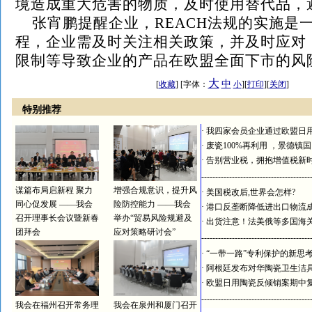
境造成重大危害的物质，及时使用替代品，
张宵鹏提醒企业，REACH法规的实施是
程，企业需及时关注相关政策，并及时应对
限制等导致企业的产品在欧盟全面下市的风
大
中
[
收藏
] [字体：
小
][
打印
][
关闭
]
特别推荐
·
我四家会员企业通过欧盟日
·
废瓷100%再利用 ，景德镇
·
告别营业税，拥抱增值税新
---------------------------------------
谋篇布局启新程 聚力
增强合规意识，提升风
·
美国税改后,世界会怎样?
同心促发展 ——我会
险防控能力 ——我会
·
港口反垄断降低进出口物流
召开理事长会议暨新春
举办“贸易风险规避及
·
出货注意！法美俄等多国海
团拜会
应对策略研讨会”
---------------------------------------
·
“一带一路”专利保护的新思
·
阿根廷发布对华陶瓷卫生洁
·
欧盟日用陶瓷反倾销案期中
---------------------------------------
我会在福州召开常务理
我会在泉州和厦门召开