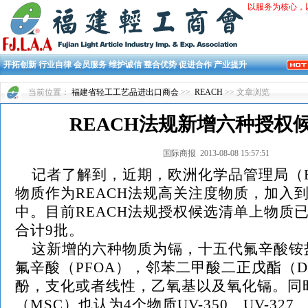
以服务为核心，
开拓创新 行业自律 会员服务 维护诚信 整合优势 促进合作 产业提升
当前位置：
福建省轻工工艺品进出口商会
>>
REACH
>> 文章浏览
REACH法规新增六种授权
国际商报 2013-08-08 15:57:51
记者了解到，近期，欧洲化学品管理局（E
物质作为REACH法规高关注度物质，加入
中。目前REACH法规授权候选清单上物质已
合计9批。
这新增的六种物质为镉，十五代氟辛酸铵盐
氟辛酸（PFOA），邻苯二甲酸二正戊酯（DP
酚，支化或者线性，乙氧基以及氧化镉。同
（MSC）也认为4个物质UV-350、UV-327、U