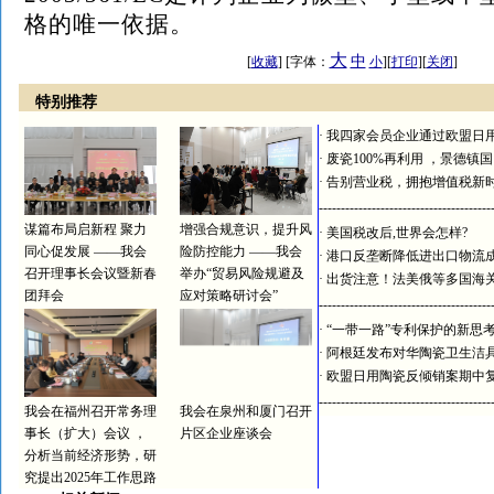
格的唯一依据。
大
中
[
收藏
] [字体：
小
][
打印
][
关闭
]
特别推荐
·
我四家会员企业通过欧盟日
·
废瓷100%再利用 ，景德镇
·
告别营业税，拥抱增值税新
---------------------------------------
谋篇布局启新程 聚力
增强合规意识，提升风
·
美国税改后,世界会怎样?
同心促发展 ——我会
险防控能力 ——我会
·
港口反垄断降低进出口物流
召开理事长会议暨新春
举办“贸易风险规避及
·
出货注意！法美俄等多国海
团拜会
应对策略研讨会”
---------------------------------------
·
“一带一路”专利保护的新思
·
阿根廷发布对华陶瓷卫生洁
·
欧盟日用陶瓷反倾销案期中
---------------------------------------
我会在福州召开常务理
我会在泉州和厦门召开
事长（扩大）会议 ，
片区企业座谈会
分析当前经济形势，研
究提出2025年工作思路