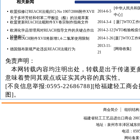
相关新闻
[中华人民共和国 
2014-6-5
欧盟拟修订REACH法规(EC) No 1907/2006附件XVII
中心]
关于多环芳烃和邻苯二甲酸盐（酯）的法规草案
2014-3-4
[ 厦门WTO工作
欧盟更新REACH法规附件XV卷宗制作指南文件
2014-2-12
[WTO检验检疫
欧洲化学品管理局对REACH指导文件的关键点作出
轻微修订
2014-1-26
[厦门WTO工作
欧盟REACH附件XVII将新增1,4-二氯苯使用限制
2013-11-
[网络收集]
德国颁布新规严处违反REACH法规行为
21
免责声明：
本网转载内容均注明出处，转载是出于传递更
意味着赞同其观点或证实其内容的真实性。
[不良信息举报:0595-22686788][给福建轻工商
图]。
商会简介
组织结构
福建省轻工工艺品进出口商会 2003-
地址：泉州市丰泽区城东街道
电话：0595-226
网站备案