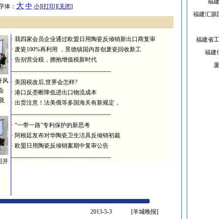
福
大
中
 [字体：
小
][
打印
][
关闭
]
福建汇源
·
我四家会员企业通过欧盟日用陶瓷反倾销新出口商复审
福建省
·
废瓷100%再利用 ，景德镇国内首创废瓷回收新工
福建
·
告别营业税，拥抱增值税新时代
---------------------------------------------------
升风
·
美国税改后,世界会怎样?
会
·
港口反垄断降低进出口物流成本
及
·
出货注意！法美俄等多国海关有新规定，
---------------------------------------------------
·
“一带一路”专利保护的新思考
·
阿根廷发布对华陶瓷卫生洁具反倾销初裁
·
欧盟日用陶瓷反倾销案期中复审公告
---------------------------------------------------
召开
2013-5-3
[羊城晚报]