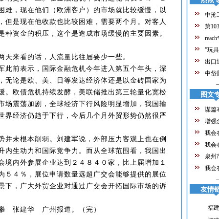
困难，现在他们（欧洲客户）的市场就比较缓慢，以
中沧
，但是现在他收款也比较困难，需要两个月。对客人
第10
是种资金的积压，这个是造成市场缓慢的主要因素。
reac
”玩
天来看的话，人流量比往届要少一些。
出口
此前表示，国际金融危机今年进入第五个年头，深
中岱
，无论是欧、美、日等发达经济体还是以金砖国家为
-
缓。欧债危机持续发酵，美联储推出第三轮量化宽松
图文
市场震荡加剧，全球经济下行风险明显增加，我国输
谋篇
世界经济仍趋于下行，今后几个月外贸形势仍然很严
增强
我会
并未根本削弱。刘建军说，外部压力客观上也在倒
我会
经
升内生动力和国际竞争力。而从全球范围看，我国出
泉州
会境内外参展企业达到２４８４０家，比上届增加１
我会
业
为５４％，展位申请数量远超广交会能够提供的展位
-
年
景下，广大外贸企业对通过广交会开拓国际市场的诉
友情
福
 张建华 广州报道。（完）