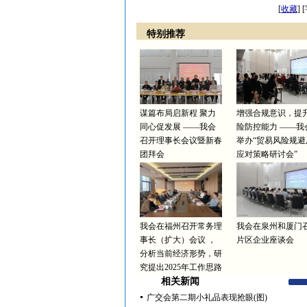
[
收藏
]
特别推荐
谋篇布局启新程 聚力
增强合规意识，提
同心促发展 ——我会
险防控能力 ——我
召开理事长会议暨新春
举办“贸易风险规避
团拜会
应对策略研讨会”
我会在福州召开常务理
我会在泉州和厦门
事长（扩大）会议 ，
片区企业座谈会
分析当前经济形势，研
究提出2025年工作思路
相关新闻
广交会第二期小礼品表现抢眼(图)