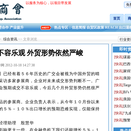
以服务为核心，以项目带发展
免
首页
进合作 产业提升
热点专区：
信息简报
自贸区政策
REACH
出口退
>
综合资讯
>> 文章浏览
即时
不容乐观 外贸形势依然严峻
[
快讯
]
谋篇
[
快讯
]
巴西
 2012-10-18 14:27:38
[
快讯
]
家得
已经有着５６年历史的广交会被视为中国外贸的晴
[
快讯
]
美国
采访多家参展商，企业对未来成交形势判断不一。广
[
快讯
]
Ta
会预期成交不容乐观，今后几个月外贸形势仍然很严
[
快讯
]
BJ's
[
快讯
]
美国
的参展商。企业负责人表示，从今年１０月份以来
[
快讯
]
沃尔
的５％－１０％出口增长的预期恐难实现，仅能保持
[
快讯
]
“九
[
快讯
]
预警
经理助理 殷慧华
响更大一些。在金融危机下我们还能增长５％－１
热点