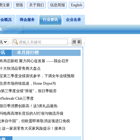
费注册
登陆
关于我们
信息简报
English
商会概况
商会服务
行业资讯
企业名录
税
资讯
本月排行榜
布局启新程 聚力同心促发展 ——我会召开
十大快消品零售商大盘点
宝第三季度业绩喜忧参半，下调全年业绩预期
住房市场持续低迷，Home Depot与
rget第三季度业绩“滑坡”，假日季能否
 Wholesale Club三季度
假日季消费创新高！这5类礼品最热
玛电商高增长背后的AI打假与物流升级
成来自中国”，但欧盟即将取消这项进口免税
 | 这一家居零售大买家风险提示！接单注
专题