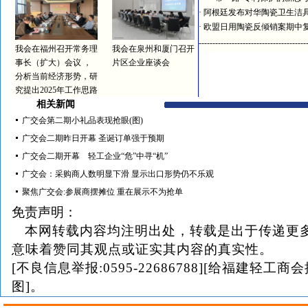
·
阿根廷发布对华陶瓷卫生洁
·
欧盟日用陶瓷反倾销案期中
---------------------------------------
我会在福州召开常务理
我会在泉州和厦门召开
事长（扩大）会议 ，
片区企业座谈会
分析当前经济形势，研
究提出2025年工作思路
相关新闻
广交会第二期小礼品表现抢眼(图)
广交会二期昨日开幕 圣诞订单强于预期
广交会二期开幕 轻工企业“危”中寻“机”
广交会：采购商人数明显下滑 显示出口形势仍不乐观
聚焦广交会:参展商摆摊位 重在展示不为抢单
免责声明：
本网转载内容均注明出处，转载是出于传递更
意味着赞同其观点或证实其内容的真实性。
[不良信息举报:0595-22686788][给福建轻工商
图]。