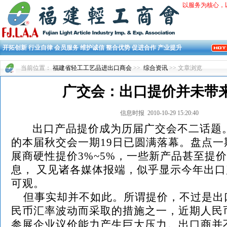
以服务为核心，
开拓创新 行业自律 会员服务 维护诚信 整合优势 促进合作 产业提升
当前位置：
福建省轻工工艺品进出口商会
>>
综合资讯
>> 文章浏览
广交会：出口提价并未带
信息时报 2010-10-29 15:20:40
出口产品提价成为历届广交会不二话题
的本届秋交会一期19日已圆满落幕。盘点一
展商硬性提价3%~5%，一些新产品甚至提价
息， 又见诸各媒体报端，似乎显示今年出
可观。
但事实却并不如此。所谓提价，不过是出
民币汇率波动而采取的措施之一，近期人民
参展企业议价能力产生巨大压力。出口商并