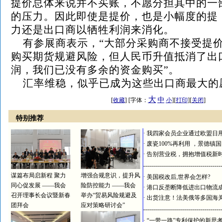
提价总体来说并不买账，不愿分担其中的一
的压力。因此即使是提价，也是小幅度的提
力还是出口商以牺牲利润来消化。
有参展商表示，“大部分采购商不接受提
购买期货规避风险，但人民币升值抵消了出
润，我们已没有多余的资金购买”。
汇率维稳，似乎已成为这些出口商最大的
大
中
[
收藏
] [字体：
小
][
打印
][
关闭
]
特别推荐
·
我四家会员企业通过欧盟日
·
废瓷100%再利用 ，景德镇
·
告别营业税，拥抱增值税新
---------------------------------------
谋篇布局启新程 聚力
增强合规意识，提升风
·
美国税改后,世界会怎样?
同心促发展 ——我会
险防控能力 ——我会
·
港口反垄断降低进出口物流
召开理事长会议暨新春
举办“贸易风险规避及
·
出货注意！法美俄等多国海
团拜会
应对策略研讨会”
---------------------------------------
·
“一带一路”专利保护的新思