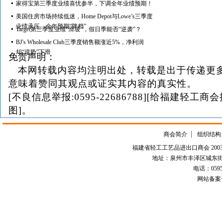
家得宝第三季度业绩喜忧参半，下调全年业绩预期！
美国住房市场持续低迷，Home Depot与Lowe’s三季度
业绩承压、全年预期“降档”
Target第三季度业绩“滑坡”，假日季能否“逆袭”？
BJ's Wholesale Club三季度销售额涨近5%，净利润
却“逆势”下滑
免责声明：
本网转载内容均注明出处，转载是出于传递更
意味着赞同其观点或证实其内容的真实性。
[不良信息举报:0595-22686788][给福建轻工商
图]。
商会简介
组织结构
福建省轻工工艺品进出口商会 2003-
地址：泉州市丰泽区城东街道
电话：0595-226
网站备案