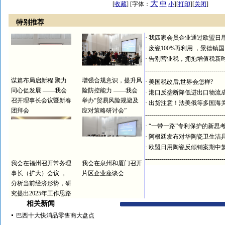
大
中
[
收藏
] [字体：
小
][
打印
][
关闭
]
特别推荐
·
我四家会员企业通过欧盟日
·
废瓷100%再利用 ，景德镇
·
告别营业税，拥抱增值税新
---------------------------------------
谋篇布局启新程 聚力
增强合规意识，提升风
·
美国税改后,世界会怎样?
同心促发展 ——我会
险防控能力 ——我会
·
港口反垄断降低进出口物流
召开理事长会议暨新春
举办“贸易风险规避及
·
出货注意！法美俄等多国海
团拜会
应对策略研讨会”
---------------------------------------
·
“一带一路”专利保护的新思
·
阿根廷发布对华陶瓷卫生洁
·
欧盟日用陶瓷反倾销案期中
---------------------------------------
我会在福州召开常务理
我会在泉州和厦门召开
事长（扩大）会议 ，
片区企业座谈会
分析当前经济形势，研
究提出2025年工作思路
相关新闻
巴西十大快消品零售商大盘点