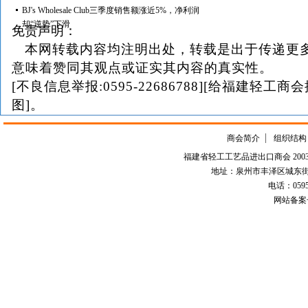
BJ's Wholesale Club三季度销售额涨近5%，净利润
却“逆势”下滑
免责声明：
本网转载内容均注明出处，转载是出于传递更
意味着赞同其观点或证实其内容的真实性。
[不良信息举报:0595-22686788][给福建轻工商
图]。
商会简介
组织结构
福建省轻工工艺品进出口商会 2003-
地址：泉州市丰泽区城东街道
电话：0595-226
网站备案