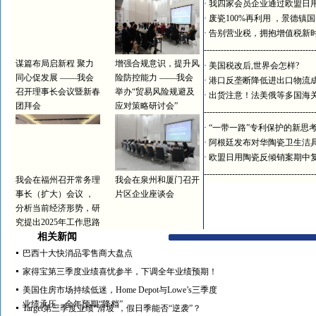
·
我四家会员企业通过欧盟日
·
废瓷100%再利用 ，景德镇
·
告别营业税，拥抱增值税新
---------------------------------------
谋篇布局启新程 聚力
增强合规意识，提升风
·
美国税改后,世界会怎样?
同心促发展 ——我会
险防控能力 ——我会
·
港口反垄断降低进出口物流
召开理事长会议暨新春
举办“贸易风险规避及
·
出货注意！法美俄等多国海
团拜会
应对策略研讨会”
---------------------------------------
·
“一带一路”专利保护的新思
·
阿根廷发布对华陶瓷卫生洁
·
欧盟日用陶瓷反倾销案期中
---------------------------------------
我会在福州召开常务理
我会在泉州和厦门召开
事长（扩大）会议 ，
片区企业座谈会
分析当前经济形势，研
究提出2025年工作思路
相关新闻
巴西十大快消品零售商大盘点
家得宝第三季度业绩喜忧参半，下调全年业绩预期！
美国住房市场持续低迷，Home Depot与Lowe’s三季度
业绩承压、全年预期“降档”
Target第三季度业绩“滑坡”，假日季能否“逆袭”？