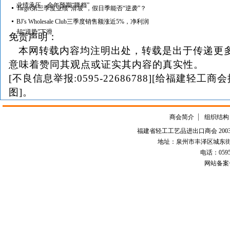
业绩承压、全年预期“降档”
Target第三季度业绩“滑坡”，假日季能否“逆袭”？
BJ's Wholesale Club三季度销售额涨近5%，净利润
却“逆势”下滑
免责声明：
本网转载内容均注明出处，转载是出于传递更
意味着赞同其观点或证实其内容的真实性。
[不良信息举报:0595-22686788][给福建轻工商
图]。
商会简介
组织结构
福建省轻工工艺品进出口商会 2003-
地址：泉州市丰泽区城东街道
电话：0595-226
网站备案