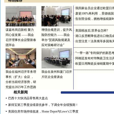
特别推荐
·
我四家会员企业通过欧盟日
·
废瓷100%再利用 ，景德镇
·
告别营业税，拥抱增值税新
---------------------------------------
谋篇布局启新程 聚力
增强合规意识，提升风
·
美国税改后,世界会怎样?
同心促发展 ——我会
险防控能力 ——我会
·
港口反垄断降低进出口物流
召开理事长会议暨新春
举办“贸易风险规避及
·
出货注意！法美俄等多国海
团拜会
应对策略研讨会”
---------------------------------------
·
“一带一路”专利保护的新思
·
阿根廷发布对华陶瓷卫生洁
·
欧盟日用陶瓷反倾销案期中
---------------------------------------
我会在福州召开常务理
我会在泉州和厦门召开
事长（扩大）会议 ，
片区企业座谈会
分析当前经济形势，研
究提出2025年工作思路
相关新闻
巴西十大快消品零售商大盘点
家得宝第三季度业绩喜忧参半，下调全年业绩预期！
美国住房市场持续低迷，Home Depot与Lowe’s三季度