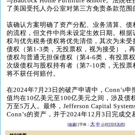
与Badcock Home Furniture &more
了美国受托人办公室对第三方免责条款范围
该确认方案明确了资产分配、业务清算、债
的流程，但文件中尚未设定生效日期。根据
权与优先税务债权将优先清偿，其次为未受
债权（第1-3类，无投票权，视为接受），
债权与普通无担保债权（第4-6类，有投票
次级债权与股权持有者（第7-10类，无投
将不获任何赔付。
在2024年7月23日的破产申请中，Conn’
值均在10亿美元至100亿美元之间，涉及债权人
万至5万人。最终，Jefferson Capital Sys
Conn’s的资产，并于2024年12月3日完成交
大
中
[
收藏
] [字体：
小
][
打印
][
关闭
]