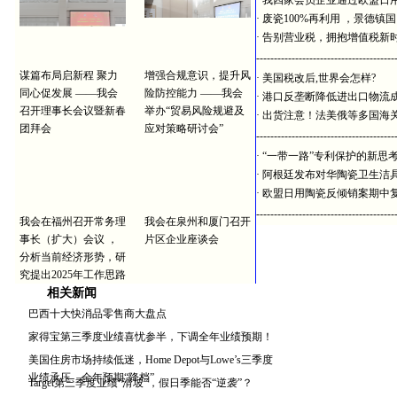
·
我四家会员企业通过欧盟日
·
废瓷100%再利用 ，景德镇
·
告别营业税，拥抱增值税新
---------------------------------------
谋篇布局启新程 聚力
增强合规意识，提升风
·
美国税改后,世界会怎样?
同心促发展 ——我会
险防控能力 ——我会
·
港口反垄断降低进出口物流
召开理事长会议暨新春
举办“贸易风险规避及
·
出货注意！法美俄等多国海
团拜会
应对策略研讨会”
---------------------------------------
·
“一带一路”专利保护的新思
·
阿根廷发布对华陶瓷卫生洁
·
欧盟日用陶瓷反倾销案期中
---------------------------------------
我会在福州召开常务理
我会在泉州和厦门召开
事长（扩大）会议 ，
片区企业座谈会
分析当前经济形势，研
究提出2025年工作思路
相关新闻
巴西十大快消品零售商大盘点
家得宝第三季度业绩喜忧参半，下调全年业绩预期！
美国住房市场持续低迷，Home Depot与Lowe’s三季度
业绩承压、全年预期“降档”
Target第三季度业绩“滑坡”，假日季能否“逆袭”？