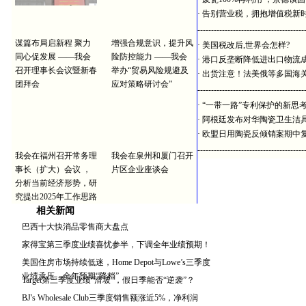
·
告别营业税，拥抱增值税新
---------------------------------------
谋篇布局启新程 聚力
增强合规意识，提升风
·
美国税改后,世界会怎样?
同心促发展 ——我会
险防控能力 ——我会
·
港口反垄断降低进出口物流
召开理事长会议暨新春
举办“贸易风险规避及
·
出货注意！法美俄等多国海
团拜会
应对策略研讨会”
---------------------------------------
·
“一带一路”专利保护的新思
·
阿根廷发布对华陶瓷卫生洁
·
欧盟日用陶瓷反倾销案期中
---------------------------------------
我会在福州召开常务理
我会在泉州和厦门召开
事长（扩大）会议 ，
片区企业座谈会
分析当前经济形势，研
究提出2025年工作思路
相关新闻
巴西十大快消品零售商大盘点
家得宝第三季度业绩喜忧参半，下调全年业绩预期！
美国住房市场持续低迷，Home Depot与Lowe’s三季度
业绩承压、全年预期“降档”
Target第三季度业绩“滑坡”，假日季能否“逆袭”？
BJ's Wholesale Club三季度销售额涨近5%，净利润