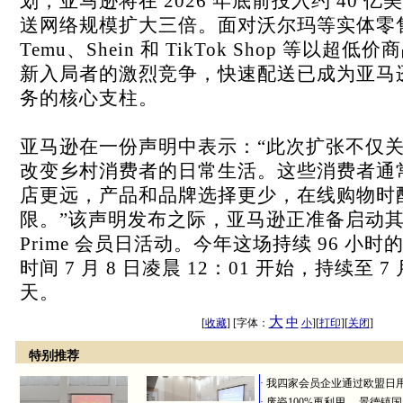
划，亚马逊将在 2026 年底前投入约 40 
送网络规模扩大三倍。面对沃尔玛等实体零
Temu、Shein 和 TikTok Shop 等以超
新入局者的激烈竞争，快速配送已成为亚马
务的核心支柱。
亚马逊在一份声明中表示：“此次扩张不仅
改变乡村消费者的日常生活。这些消费者通
店更远，产品和品牌选择更少，在线购物时
限。”该声明发布之际，亚马逊正准备启动
Prime 会员日活动。今年这场持续 96 小
时间 7 月 8 日凌晨 12：01 开始，持续至 7
天。
大
中
[
收藏
] [字体：
小
][
打印
][
关闭
]
特别推荐
·
我四家会员企业通过欧盟日
·
废瓷100%再利用 ，景德镇