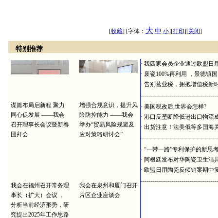
大
中
[
收藏
] [字体：
小
][
打印
][
关闭
]
特别推荐
·
我四家会员企业通过欧盟日
·
废瓷100%再利用 ，景德镇
·
告别营业税，拥抱增值税新
---------------------------------------
谋篇布局启新程 聚力
增强合规意识，提升风
·
美国税改后,世界会怎样?
同心促发展 ——我会
险防控能力 ——我会
·
港口反垄断降低进出口物流
召开理事长会议暨新春
举办“贸易风险规避及
·
出货注意！法美俄等多国海
团拜会
应对策略研讨会”
---------------------------------------
·
“一带一路”专利保护的新思
·
阿根廷发布对华陶瓷卫生洁
·
欧盟日用陶瓷反倾销案期中
---------------------------------------
我会在福州召开常务理
我会在泉州和厦门召开
事长（扩大）会议 ，
片区企业座谈会
分析当前经济形势，研
究提出2025年工作思路