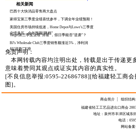
相关新闻
巴西十大快消品零售商大盘点
家得宝第三季度业绩喜忧参半，下调全年业绩预期！
美国住房市场持续低迷，Home Depot与Lowe’s三季度
业绩承压、全年预期“降档”
Target第三季度业绩“滑坡”，假日季能否“逆袭”？
BJ's Wholesale Club三季度销售额涨近5%，净利润
却“逆势”下滑
免责声明：
本网转载内容均注明出处，转载是出于传递更
意味着赞同其观点或证实其内容的真实性。
[不良信息举报:0595-22686788][给福建轻工商
图]。
商会简介
组织结构
福建省轻工工艺品进出口商会 2003-
地址：泉州市丰泽区城东街道
电话：0595-226
网站备案