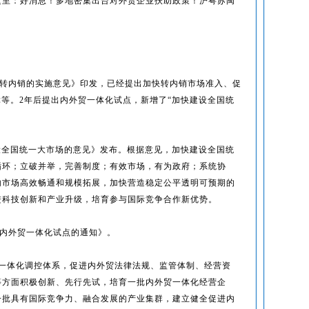
这里：好消息！多地密集出台对外贸企业扶助政策！沪粤苏闽
产品转内销的实施意见》印发，已经提出加快转内销市场准入、促
障等。2年后提出内外贸一体化试点，新增了“加快建设全国统
建设全国统一大市场的意见》发布。根据意见，加快建设全国统
循环；立破并举，完善制度；有效市场，有为政府；系统协
内市场高效畅通和规模拓展，加快营造稳定公平透明可预期的
进科技创新和产业升级，培育参与国际竞争合作新优势。
展内外贸一体化试点的通知》。
贸一体化调控体系，促进内外贸法律法规、监管体制、经营资
等方面积极创新、先行先试，培育一批内外贸一体化经营企
一批具有国际竞争力、融合发展的产业集群，建立健全促进内