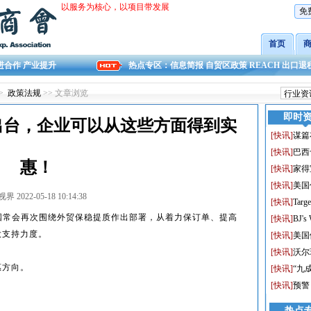
以服务为核心，以项目带发展
免
首页
进合作 产业提升
热点专区：
信息简报
自贸区政策
REACH
出口退
>
政策法规
>> 文章浏览
即时
出台，企业可以从这些方面得到实
[
快讯
]
谋篇
[
快讯
]
巴西
惠！
[
快讯
]
家得
[
快讯
]
美国
 2022-05-18 10:14:38
[
快讯
]
Ta
国常会再次围绕外贸保稳提质作出部署，从着力保订单、提高
[
快讯
]
BJ's
大支持力度。
[
快讯
]
美国
[
快讯
]
沃尔
惠方向。
[
快讯
]
“九
[
快讯
]
预警
热点