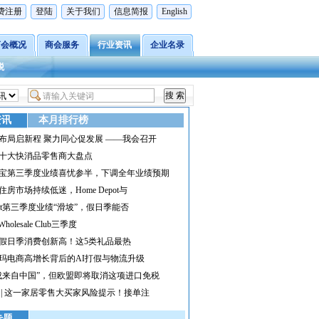
费注册
登陆
关于我们
信息简报
English
商会概况
商会服务
行业资讯
企业名录
税
资讯
本月排行榜
布局启新程 聚力同心促发展 ——我会召开
十大快消品零售商大盘点
宝第三季度业绩喜忧参半，下调全年业绩预期
住房市场持续低迷，Home Depot与
rget第三季度业绩“滑坡”，假日季能否
 Wholesale Club三季度
假日季消费创新高！这5类礼品最热
玛电商高增长背后的AI打假与物流升级
成来自中国”，但欧盟即将取消这项进口免税
 | 这一家居零售大买家风险提示！接单注
专题