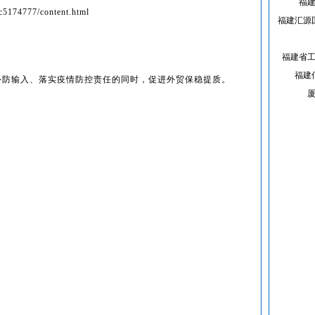
福
/c5174777/content.html
福建汇源
福建省
福建
外防输入、落实疫情防控责任的同时，促进外贸保稳提质。
。