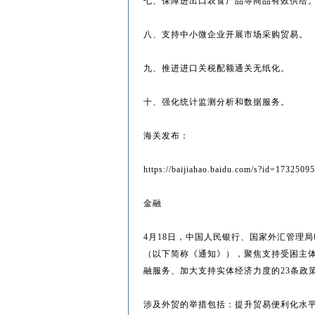
七、保障进出口农食产品等商品有效供给
八、支持中小微企业开展市场采购贸易。
九、推进进口关税配额通关无纸化。
十、强化统计监测分析和数据服务。
海关发布：
https://baijiahao.baidu.com/s?id=17325
金融
4月18日，中国人民银行、国家外汇管理
（以下简称《通知》），聚焦支持受困主
融服务、加大支持实体经济力度的23条政
涉及外贸的举措包括：提升贸易便利化水