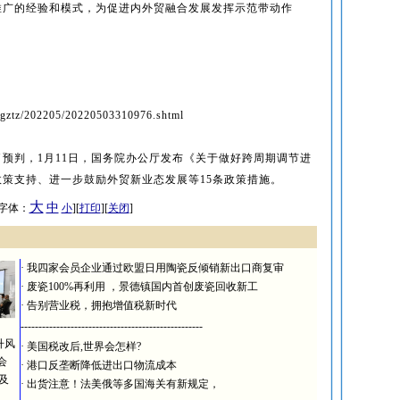
推广的经验和模式，为促进内外贸融合发展发挥示范带动作
kgztz/202205/20220503310976.shtml
预判，1月11日，国务院办公厅发布《关于做好跨周期调节进
策支持、进一步鼓励外贸新业态发展等15条政策措施。
大
中
 [字体：
小
][
打印
][
关闭
]
·
我四家会员企业通过欧盟日用陶瓷反倾销新出口商复审
·
废瓷100%再利用 ，景德镇国内首创废瓷回收新工
·
告别营业税，拥抱增值税新时代
---------------------------------------------------
升风
·
美国税改后,世界会怎样?
会
·
港口反垄断降低进出口物流成本
及
·
出货注意！法美俄等多国海关有新规定，