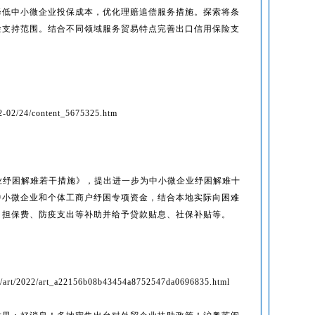
降低中小微企业投保成本，优化理赔追偿服务措施。探索将条
险支持范围。结合不同领域服务贸易特点完善出口信用保险支
2-02/24/content_5675325.htm
业纾困解难若干措施》，提出进一步为中小微企业纾困解难十
中小微企业和个体工商户纾困专项资金，结合本地实际向困难
、担保费、防疫支出等补助并给予贷款贴息、社保补贴等。
tz/art/2022/art_a22156b08b43454a8752547da0696835.html