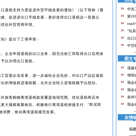
中沧
出口退税支持力度促进外贸平稳发展的通知》（以下简称《通
第10
困难、促进进出口平稳发展，更好发挥出口退税这一普惠公
reac
面优化外贸营商环境。
”玩
出口
通知》提出了三项举措：
中岱
-
接。企业申报退税的出口业务，因无法收汇而取得出口信用保
图文
，予以办理出口退税。
谋篇
增强
加工贸易企业发展，进一步减轻企业负担，对出口产品征退税
我会
转出的增值税进项税额，允许企业转入进项税额予以抵扣。
我会
经
泉州
境外旅客购物离境退税政策覆盖地域范围。优化退税商店布
我会
成更大规模集聚效应。积极推行离境退税便捷支付、“即买即
业
-
物消费，推动离境退税规范发展。
年
友情
福