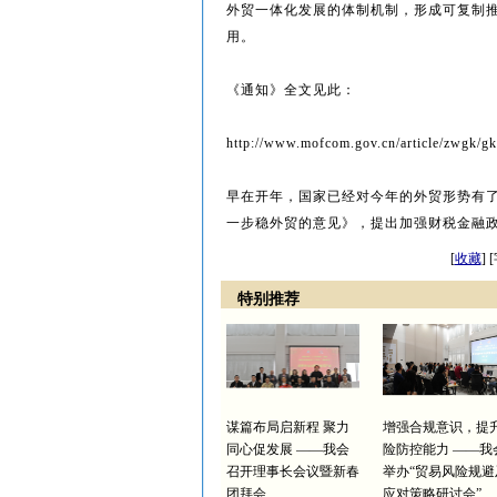
外贸一体化发展的体制机制，形成可复制
用。
《通知》全文见此：
http://www.mofcom.gov.cn/article/zwgk/g
早在开年，国家已经对今年的外贸形势有了
一步稳外贸的意见》，提出加强财税金融政
[
收藏
]
特别推荐
谋篇布局启新程 聚力
增强合规意识，提
同心促发展 ——我会
险防控能力 ——我
召开理事长会议暨新春
举办“贸易风险规避
团拜会
应对策略研讨会”