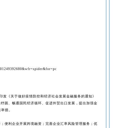
。
09501249392680&wfr=spider&for=pc
局印发《关于做好疫情防控和经济社会发展金融服务的通知》
体纾困、畅通国民经济循环、促进外贸出口发展，提出加强金
策举措。
平；便利企业开展跨境融资；完善企业汇率风险管理服务；优