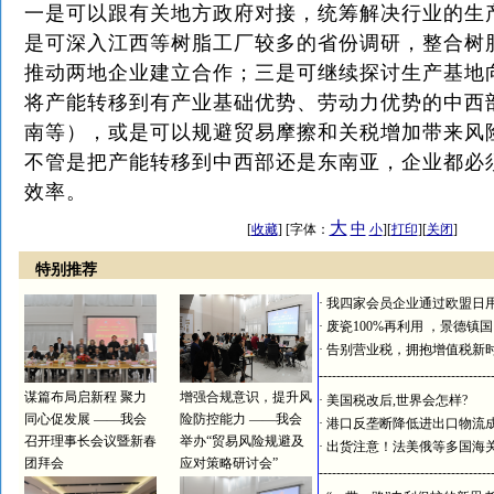
一是可以跟有关地方政府对接，统筹解决行业的生
是可深入江西等树脂工厂较多的省份调研，整合树
推动两地企业建立合作；三是可继续探讨生产基地
将产能转移到有产业基础优势、劳动力优势的中西
南等），或是可以规避贸易摩擦和关税增加带来风
不管是把产能转移到中西部还是东南亚，企业都必
效率。
大
中
[
收藏
] [字体：
小
][
打印
][
关闭
]
特别推荐
·
我四家会员企业通过欧盟日
·
废瓷100%再利用 ，景德镇
·
告别营业税，拥抱增值税新
---------------------------------------
谋篇布局启新程 聚力
增强合规意识，提升风
·
美国税改后,世界会怎样?
同心促发展 ——我会
险防控能力 ——我会
·
港口反垄断降低进出口物流
召开理事长会议暨新春
举办“贸易风险规避及
·
出货注意！法美俄等多国海
团拜会
应对策略研讨会”
---------------------------------------