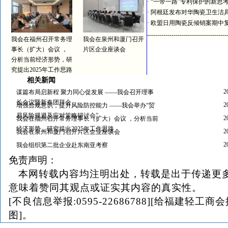
·
“一带一路”专利保护的新思
·
阿根廷发布对华陶瓷卫生洁
·
欧盟日用陶瓷反倾销案期中
---------------------------------------
我会在福州召开常务理
我会在泉州和厦门召开
事长（扩大）会议 ，
片区企业座谈会
分析当前经济形势，研
究提出2025年工作思路
相关新闻
2
谋篇布局启新程 聚力同心促发展 ——我会召开理事
长会议暨新春团拜会
2
增强合规意识，提升风险防控能力 ——我会举办“贸
易风险规避及应对策略研讨会”
2
我会在福州召开常务理事长（扩大）会议 ，分析当前
经济形势，研究提出2025年工作思路
2
我会在泉州和厦门召开片区企业座谈会
2
我会组织第二批企业赴东南亚考察
免责声明：
本网转载内容均注明出处，转载是出于传递更
意味着赞同其观点或证实其内容的真实性。
[不良信息举报:0595-22686788][给福建轻工商
图]。