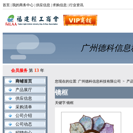
首页
|
我的商务中心
|
供应信息
|
求购信息
|
行业资讯
广州德科信息
13
会员服务
第
年
商铺首页
您现在的位置:
广州德科信息科技有限公司
>
产
产品展厅
镜框
供应信息
关键字:镜框
采购清单
公司介绍
公司动态
招聘中心